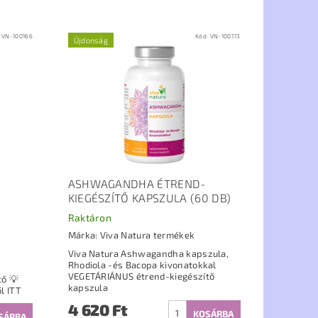
:
VN-100166
Kód:
VN-100173
Újdonság
ASHWAGANDHA ÉTREND-
KIEGÉSZÍTŐ KAPSZULA (60 DB)
Raktáron
Márka:
Viva Natura termékek
Viva Natura Ashwagandha kapszula,
Rhodiola -és Bacopa kivonatokkal
VEGETÁRIÁNUS étrend-kiegészítő
 💡
kapszula
Tudományos cikkünk a termékről ITT
4 620 Ft