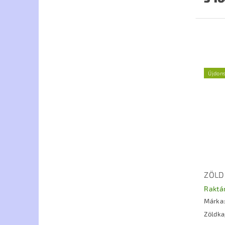
Újdon
ZÖLD
Raktá
Márka
Zöldka