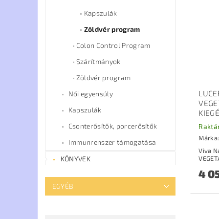
Kapszulák
Zöldvér program
Colon Control Program
Szárítmányok
Zöldvér program
LUCE
Női egyensúly
VEGE
Kapszulák
KIEGÉ
Csonterősítők, porcerősítők
Raktá
Márka
Immunrenszer támogatása
Viva N
KÖNYVEK
4 0
EGYÉB