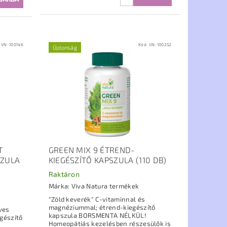
:
VN-100146
Kód:
VN-100252
Újdonság
T
GREEN MIX 9 ÉTREND-
SZULA
KIEGÉSZÍTŐ KAPSZULA (110 DB)
Raktáron
Márka:
Viva Natura termékek
"Zöld keverék" C-vitaminnal és
magnéziummal; étrend-kiegészítő
ves
kapszula BORSMENTA NÉLKÜL!
gészítő
Homeopátiás kezelésben részesülők is