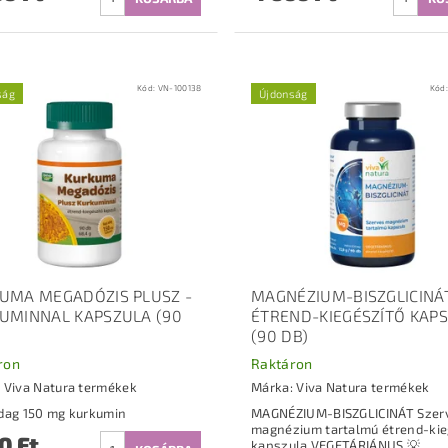
Kód:
VN-100138
Kód
ság
Újdonság
UMA MEGADÓZIS PLUSZ -
MAGNÉZIUM-BISZGLICINÁ
UMINNAL KAPSZULA (90
ÉTREND-KIEGÉSZÍTŐ KAP
(90 DB)
ron
Raktáron
:
Viva Natura termékek
Márka:
Viva Natura termékek
Napi adag 150 mg kurkumin
MAGNÉZIUM-BISZGLICINÁT Szer
magnézium tartalmú étrend-kie
0 Ft
kapszula VEGETÁRIÁNUS 💡