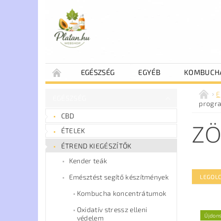
EGÉSZSÉG
EGYÉB
KOMBUCH
E
EGÉSZSÉG
progr
CBD
ZÖ
ÉTELEK
ÉTREND KIEGÉSZÍTŐK
Kender teák
Emésztést segítő készítmények
LEGOLC
Kombucha koncentrátumok
Oxidatív stressz elleni
Újdon
védelem