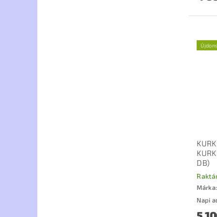
Újdon
KURK
KURK
DB)
Raktá
Márka
5 10