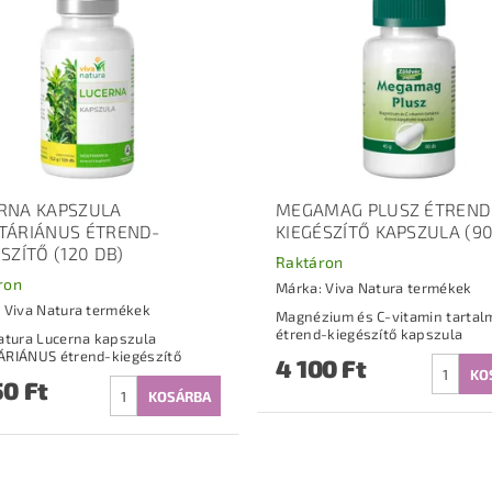
RNA KAPSZULA
MEGAMAG PLUSZ ÉTREND
TÁRIÁNUS ÉTREND-
KIEGÉSZÍTŐ KAPSZULA (90
SZÍTŐ (120 DB)
Raktáron
ron
Márka:
Viva Natura termékek
:
Viva Natura termékek
Magnézium és C-vitamin tartal
étrend-kiegészítő kapszula
atura Lucerna kapszula
VEGETÁRIÁNUS étrend-kiegészítő
4 100 Ft
50 Ft