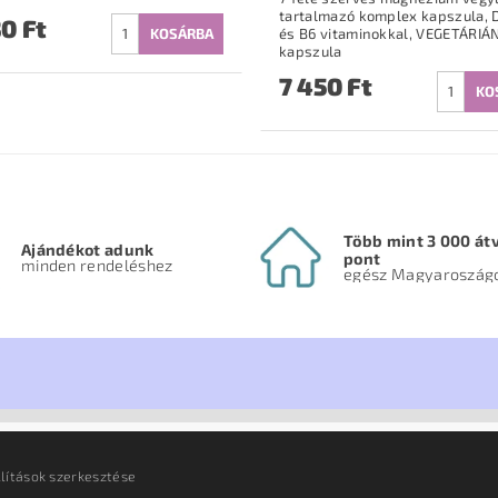
tartalmazó komplex kapszula, 
0 Ft
és B6 vitaminokkal, VEGETÁRIÁNUS
kapszula
7 450 Ft
Több mint 3 000 átv
Ajándékot adunk
pont
minden rendeléshez
egész Magyaroszág
llítások szerkesztése