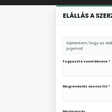
ELÁLLÁS A SZE
Kijelentem, hogy az al
jogomat
Fogyasztó vezetékneve *
Megrendelés azonosító *
Megjegyzés