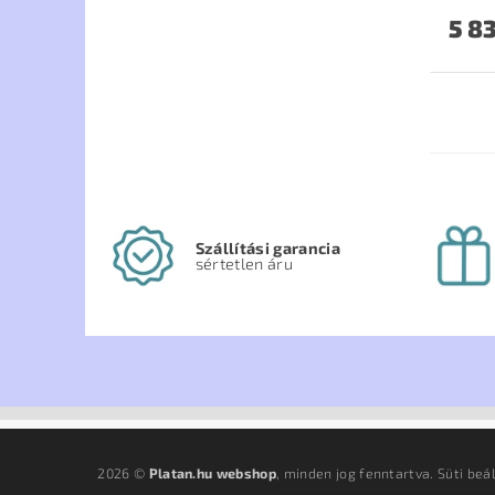
5 83
Szállítási garancia
sértetlen áru
2026 ©
Platan.hu webshop
, minden jog fenntartva.
Süti beá