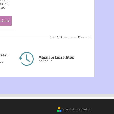
D3, K2
1
1
11
Oldal
/
-
összesen
termék
ételi
Másnapi kiszállítás
bárhova
on
Shoptet készítette