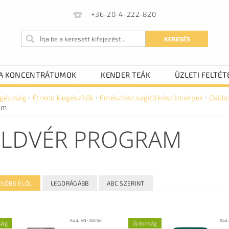
+36-20-4-222-820
A KONCENTRÁTUMOK
KENDER TEÁK
ÜZLETI FELTÉT
gészség
Étrend kiegészítők
Emésztést segítő készítmények
Oxidat
am
LDVÉR PROGRAM
SÓBB ELÖL
LEGDRÁGÁBB
ABC SZERINT
Kód:
VN-100164
Kód
ság
Újdonság