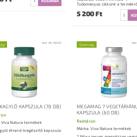
Tudományos cikkünk a termékrő
5 200 Ft
Kód:
VN-100123
Kód
ság
Újdonság
KAGYLÓ KAPSZULA (78 DB)
MEGAMAG 7 VEGETÁRIÁN
KAPSZULA (60 DB)
ron
Raktáron
:
Viva Natura termékek
Márka:
Viva Natura termékek
gyló étrend-kiegészítő kapszula
7 féle szerves magnézium vegy