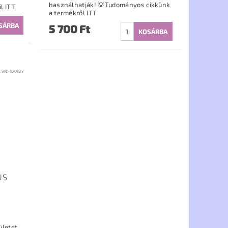
használhatják! 💡Tudományos cikkünk
l ITT
a termékről ITT
5 700 Ft
:
VN-100187
US
ületet