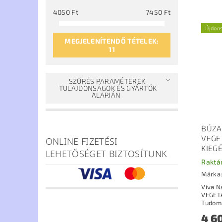
4050
Ft
7450
Ft
Újdon
MEGJELENÍTENDŐ TÉTELEK:
11
SZŰRÉS PARAMÉTEREK,
TULAJDONSÁGOK ÉS GYÁRTÓK
ALAPJÁN
BÚZA
VEGE
ONLINE FIZETÉSI
KIEGÉ
LEHETŐSÉGET BIZTOSÍTUNK
Raktá
Márka
Viva N
VEGETÁ
4 6