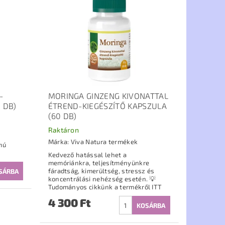
-
MORINGA GINZENG KIVONATTAL
 DB)
ÉTREND-KIEGÉSZÍTŐ KAPSZULA
(60 DB)
Raktáron
Márka:
Viva Natura termékek
mú
Kedvező hatással lehet a
memóriánkra, teljesítményünkre
fáradtság, kimerültség, stressz és
koncentrálási nehézség esetén. 💡
Tudományos cikkünk a termékről ITT
4 300 Ft