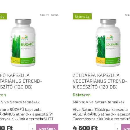
Kód:
VN-100165
Kód
ság
Újdonság
FŰ KAPSZULA
ZÖLDÁRPA KAPSZULA
TÁRIÁNUS ÉTREND-
VEGETÁRIÁNUS ÉTREND-
SZÍTŐ (120 DB)
KIEGÉSZÍTŐ (120 DB)
ron
Raktáron
:
Viva Natura termékek
Márka:
Viva Natura termékek
atura BÚZAFŰ kapszula
Viva Natura Zöldárpa kapszula
RIÁNUS étrend-kiegészítő 💡
VEGETÁRIÁNUS étrend-kiegészítő
Tudományos cikkünk a termékről ITT
00 Ft
4 600 Ft