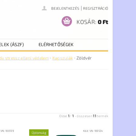
|
BEJELENTKEZÉS
REGISZTRÁCIÓ
KOSÁR:
0 Ft
ELEK (ÁSZF)
ELÉRHETŐSÉGEK
ív stressz elleni védelem
Kapszulák
Zöldvér
1
1
11
Oldal
/
-
összesen
termék
:
VN-100139
Kód:
VN-100124
Újdonság