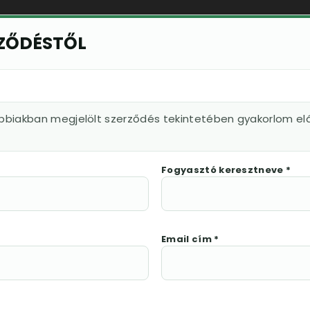
RZŐDÉSTŐL
ábbiakban megjelölt szerződés tekintetében gyakorlom elá
Fogyasztó keresztneve *
Email cím *