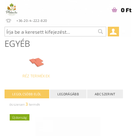
0 Ft
+36-20-4-222-820
EGYÉB
RÉZ TERMÉKEK
LEGOLCSÓBB ELÖL
LEGDRÁGÁBB
ABC SZERINT
3
összesen
termék
Újdonság