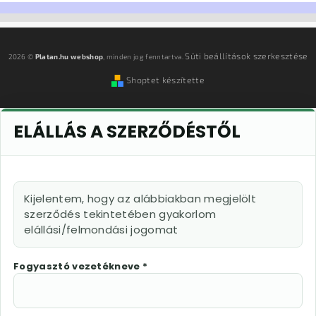
Süti beállítások szerkesztése
2026 ©
Platan.hu webshop
, minden jog fenntartva.
Shoptet készítette
ELÁLLÁS A SZERZŐDÉSTŐL
Kijelentem, hogy az alábbiakban megjelölt
szerződés tekintetében gyakorlom
elállási/felmondási jogomat
Fogyasztó vezetékneve *