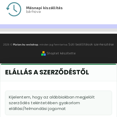
Másnapi kiszállítás
bárhova
Süti beállítások szerkesztése
2026 ©
Platan.hu webshop
, minden jog fenntartva.
Shoptet készítette
ELÁLLÁS A SZERZŐDÉSTŐL
Kijelentem, hogy az alábbiakban megjelölt
szerződés tekintetében gyakorlom
elállási/felmondási jogomat