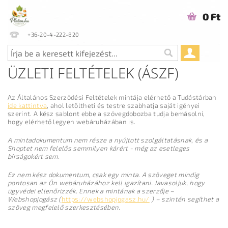
0 Ft
+36-20-4-222-820
ÜZLETI FELTÉTELEK (ÁSZF)
Az Általános Szerződési Feltételek mintája elérhető a Tudástárban
ide kattintva
, ahol letöltheti és testre szabhatja saját igényei
szerint. A kész sablont ebbe a szövegdobozba tudja bemásolni,
hogy elérhető legyen webáruházában is.
A mintadokumentum nem része a nyújtott szolgáltatásnak, és a
Shoptet nem felelős semmilyen kárért - még az esetleges
bírságokért sem.
Ez nem kész dokumentum, csak egy minta. A szöveget mindig
pontosan az Ön webáruházához kell igazítani. Javasoljuk, hogy
ügyvédei ellenőrizzék. Ennek a mintának a szerzője –
Webshopjogász (
https://webshopjogasz.hu/
) – szintén segíthet a
szöveg megfelelő szerkesztésében.