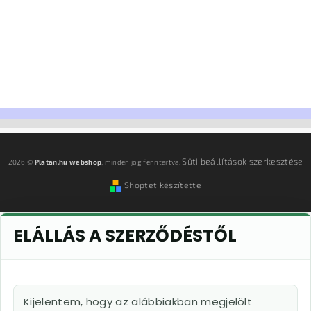
Süti beállítások szerkesztése
2026 ©
Platan.hu webshop
, minden jog fenntartva.
Shoptet készítette
ELÁLLÁS A SZERZŐDÉSTŐL
Kijelentem, hogy az alábbiakban megjelölt