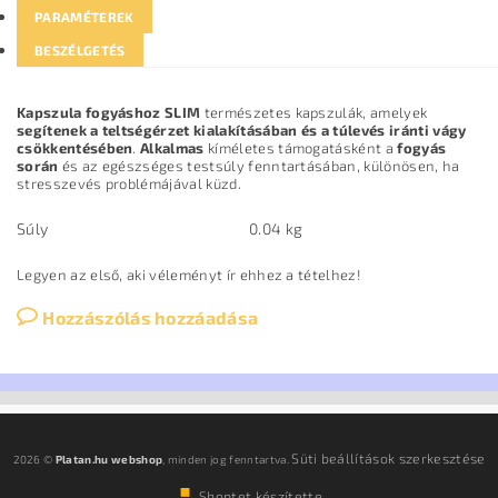
PARAMÉTEREK
BESZÉLGETÉS
Kapszula fogyáshoz SLIM
természetes kapszulák, amelyek
segítenek a teltségérzet kialakításában és a túlevés iránti vágy
csökkentésében
.
Alkalmas
kíméletes támogatásként a
fogyás
során
és az egészséges testsúly fenntartásában, különösen, ha
stresszevés problémájával küzd.
Súly
0.04 kg
Legyen az első, aki véleményt ír ehhez a tételhez!
Hozzászólás hozzáadása
Süti beállítások szerkesztése
2026 ©
Platan.hu webshop
, minden jog fenntartva.
Shoptet készítette