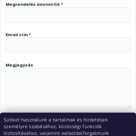
Megrendelés azonosító *
Email cím *
Megjegyzés
Sütiket használunk a tartalmak és hirdetések
Az "Elállás megerősítése" megnyomásával Ön
személyre szabásához, közösségi funkciók
elektronikus úton elállási nyilatkozatot tesz és
biztosításához, valamint weboldalforgalmunk