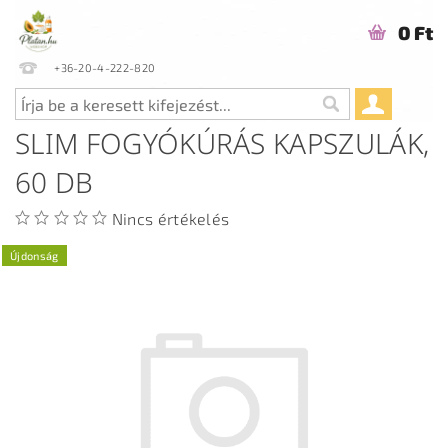
0 Ft
+36-20-4-222-820
SLIM FOGYÓKÚRÁS KAPSZULÁK,
60 DB
Nincs értékelés
Újdonság