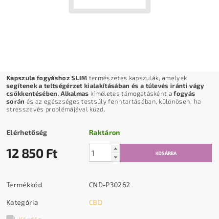
Kapszula fogyáshoz SLIM
természetes kapszulák, amelyek
segítenek a teltségérzet kialakításában és a túlevés iránti vágy
csökkentésében
.
Alkalmas
kíméletes támogatásként a
fogyás
során
és az egészséges testsúly fenntartásában, különösen, ha
stresszevés problémájával küzd.
Elérhetőség
Raktáron
12 850 Ft
Termékkód
CND-P30262
Kategória
CBD