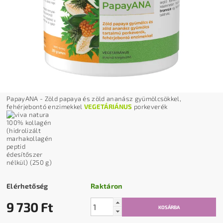
PapayANA - Zöld papaya és zöld ananász gyümölcsökkel,
fehérjebontó enzimekkel
VEGETÁRIÁNUS
porkeverék
Elérhetőség
Raktáron
9 730 Ft