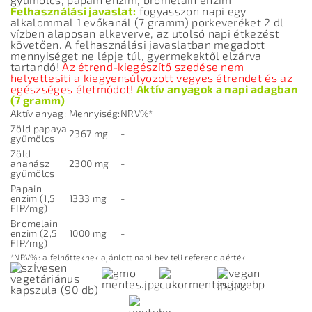
Felhasználási javaslat:
fogyasszon napi egy
alkalommal 1 evőkanál (7 gramm) porkeveréket 2 dl
vízben alaposan elkeverve, az utolsó napi étkezést
követően. A felhasználási javaslatban megadott
mennyiséget ne lépje túl, gyermekektől elzárva
tartandó!
Az étrend-kiegészítő szedése nem
helyettesíti a kiegyensúlyozott vegyes étrendet és az
egészséges életmódot!
Aktív anyagok a napi adagban
(7 gramm)
Aktív anyag:
Mennyiség:
NRV%*
Zöld papaya
2367 mg
-
gyümölcs
Zöld
ananász
2300 mg
-
gyümölcs
Papain
enzim (1,5
1333 mg
-
FIP/mg)
Bromelain
enzim (2,5
1000 mg
-
FIP/mg)
*NRV%: a felnőtteknek ajánlott napi beviteli referenciaérték