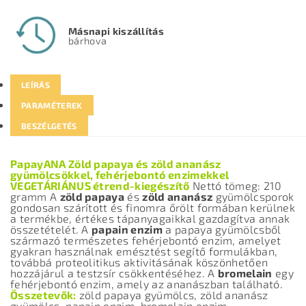
Másnapi kiszállítás
bárhova
LEÍRÁS
PARAMÉTEREK
BESZÉLGETÉS
PapayANA Zöld papaya és zöld ananász
gyümölcsökkel, fehérjebontó enzimekkel
VEGETÁRIÁNUS étrend-kiegészítő
Nettó tömeg: 210
gramm A
zöld papaya
és
zöld ananász
gyümölcsporok
gondosan szárított és finomra őrölt formában kerülnek
a termékbe, értékes tápanyagaikkal gazdagítva annak
összetételét. A
papain enzim
a papaya gyümölcsből
származó természetes fehérjebontó enzim, amelyet
gyakran használnak emésztést segítő formulákban,
továbbá proteolitikus aktivitásának köszönhetően
hozzájárul a testzsír csökkentéséhez. A
bromelain
egy
fehérjebontó enzim, amely az ananászban található.
Összetevők:
zöld papaya gyümölcs, zöld ananász
gyümölcs, papain enzim, bromelain enzim