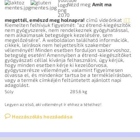
Nézd meg
Amit ma
megettél, emészd meg holnapra!
című videónkat
ITT
Kiemelten felhívjuk figyelmét: “az étrend-kiegészítők
nem gyógyszerek, nem rendelkeznek gyógyhatással,
nem alkalmasak betegségek kezelésére, sem
megelőzésére”. A weboldalon található információk,
cikkek, leírások nem helyettesítik szakember
véleményét! Minden esetben forduljon szakorvoshoz,
betegség esetén! Amennyiben a étrend-kiegészítőket
gyógyászati céllal kívánja felhasználni, úgy kérjük,
hogy minden esetben kérje ki kezelőorvosa,
gyógyszerésze véleményét, valamint figyelmesen
olvassa el, és mindenkor tartsa be a termékleírásban,
vagy a termék címkéjén feltüntetett ajánlott napi
adagolást.
Súly
285.6 kg
Legyen az első, aki véleményt ír ehhez a tételhez!
Hozzászólás hozzáadása