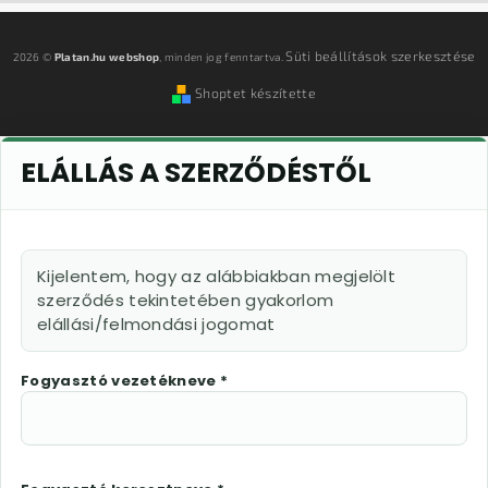
Süti beállítások szerkesztése
2026 ©
Platan.hu webshop
, minden jog fenntartva.
Shoptet készítette
ELÁLLÁS A SZERZŐDÉSTŐL
Kijelentem, hogy az alábbiakban megjelölt
szerződés tekintetében gyakorlom
elállási/felmondási jogomat
Fogyasztó vezetékneve *