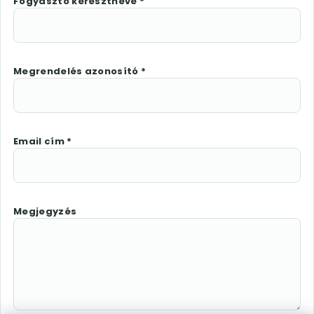
Fogyasztó keresztneve *
Megrendelés azonosító *
Email cím *
Megjegyzés