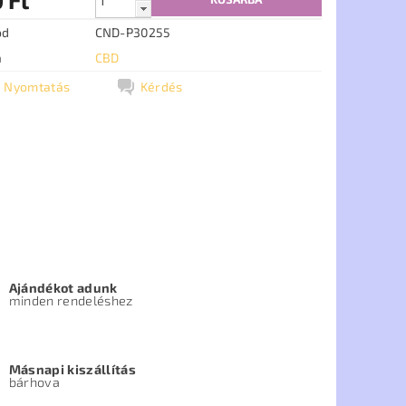
ód
CND-P30255
a
CBD
Nyomtatás
Kérdés
Ajándékot adunk
minden rendeléshez
Másnapi kiszállítás
bárhova