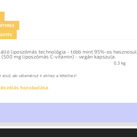
ÉTEREK
LGETÉS
álló liposzómás technológia - több mint 95%-os hasznosul
(500 mg liposzómás C-vitamin) - vegán kapszula.
0.3 kg
 első, aki véleményt ír ehhez a tételhez!
zászólás hozzáadása