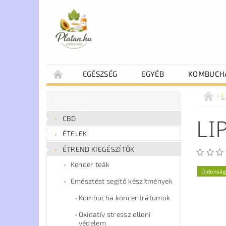
EGÉSZSÉG
EGYÉB
KOMBUCH
E
EGÉSZSÉG
LI
CBD
ÉTELEK
ÉTREND KIEGÉSZÍTŐK
Kender teák
Újdonság
Emésztést segítő készítmények
Kombucha koncentrátumok
Oxidatív stressz elleni
védelem