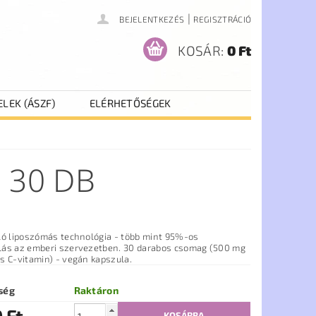
|
BEJELENTKEZÉS
REGISZTRÁCIÓ
KOSÁR:
0 Ft
ELEK (ÁSZF)
ELÉRHETŐSÉGEK
 30 DB
ló liposzómás technológia - több mint 95%-os
mberi szervezetben. 30 darabos csomag (500 mg
s C-vitamin) - vegán kapszula.
ség
Raktáron
 Ft