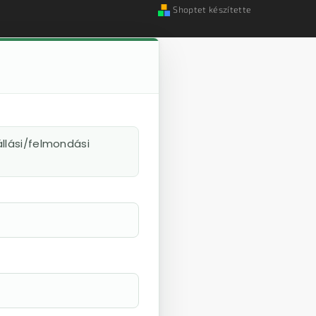
Shoptet készítette
llási/felmondási