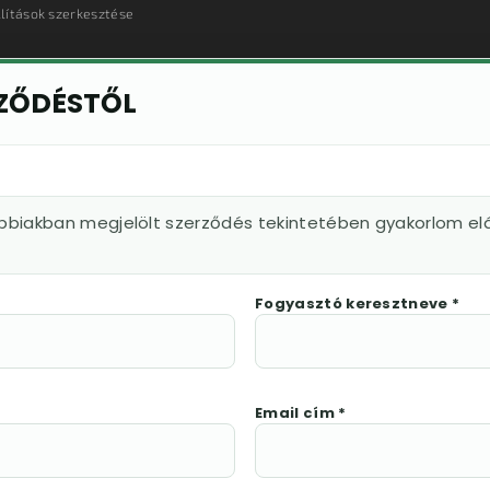
llítások szerkesztése
RZŐDÉSTŐL
ábbiakban megjelölt szerződés tekintetében gyakorlom elá
Fogyasztó keresztneve *
Email cím *