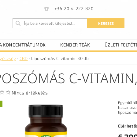
+36-20-4-222-820
A KONCENTRÁTUMOK
KENDER TEÁK
ÜZLETI FELTÉT
gészség
CBD
Liposzómás C-vitamin, 30 db
POSZÓMÁS C-VITAMIN,
Nincs értékelés
Egyedülál
hasznosulás az e
liposzómá
Elérhető
6 200