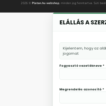
2026 ©
Platan.hu webshop
, minden jog fenntartva.
Süti beá
ELÁLLÁS A SZE
Kijelentem, hogy az al
jogomat
Fogyasztó vezetékneve *
Megrendelés azonosító *