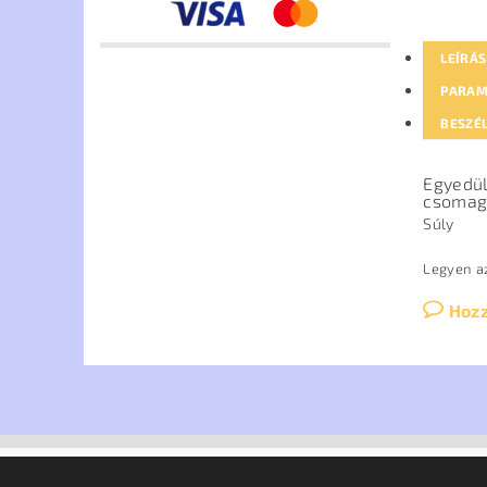
LEÍRÁS
PARAM
BESZÉ
Egyedül
csomag 
Súly
Legyen az
Hoz