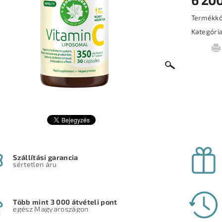
Termékk
Kategóri
Szállítási garancia
sértetlen áru
Több mint 3 000 átvételi pont
egész Magyaroszágon