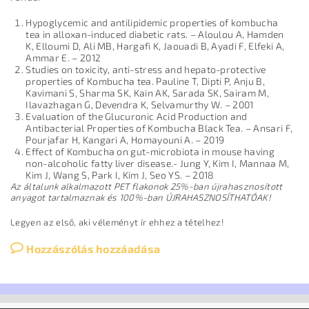
Hypoglycemic and antilipidemic properties of kombucha
tea in alloxan-induced diabetic rats. – Aloulou A, Hamden
K, Elloumi D, Ali MB, Hargafi K, Jaouadi B, Ayadi F, Elfeki A,
Ammar E. – 2012
Studies on toxicity, anti-stress and hepato-protective
properties of Kombucha tea. Pauline T, Dipti P, Anju B,
Kavimani S, Sharma SK, Kain AK, Sarada SK, Sairam M,
Ilavazhagan G, Devendra K, Selvamurthy W. – 2001
Evaluation of the Glucuronic Acid Production and
Antibacterial Properties of Kombucha Black Tea. – Ansari F,
Pourjafar H, Kangari A, Homayouni A. – 2019
Effect of Kombucha on gut-microbiota in mouse having
non-alcoholic fatty liver disease.- Jung Y, Kim I, Mannaa M,
Kim J, Wang S, Park I, Kim J, Seo YS. – 2018
Az általunk alkalmazott PET flakonok 25%-ban újrahasznosított
anyagot tartalmaznak és 100%-ban ÚJRAHASZNOSÍTHATÓAK!
Legyen az első, aki véleményt ír ehhez a tételhez!
Hozzászólás hozzáadása