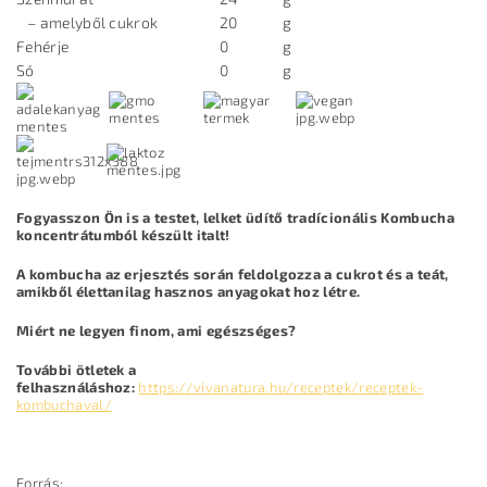
– amelyből cukrok
20
g
Fehérje
0
g
Só
0
g
Fogyasszon
Ön is a testet, lelket üdítő tradícionális Kombucha
koncentrátumból készült italt!
A kombucha az erjesztés során feldolgozza a cukrot és a teát,
amikből élettanilag hasznos anyagokat hoz létre.
Miért ne legyen finom, ami egészséges?
További ötletek a
felhasználáshoz:
https://vivanatura.hu/receptek/receptek-
kombuchaval/
Forrás: