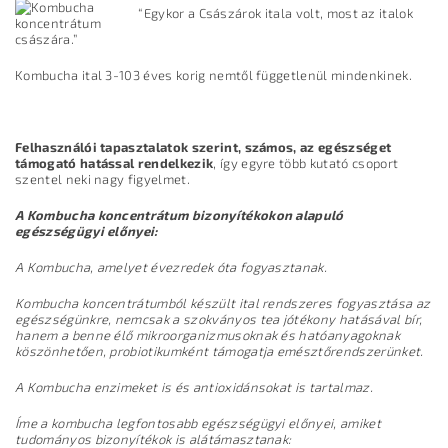
“Egykor a Császárok itala volt, most az italok
császára.”
Kombucha ital 3-103 éves korig nemtől függetlenül mindenkinek.
Felhasználói tapasztalatok szerint, számos, az egészséget
támogató hatással rendelkezik
, így egyre több kutató csoport
szentel neki nagy figyelmet.
A Kombucha koncentrátum bizonyítékokon alapuló
egészségügyi előnyei:
A Kombucha, amelyet évezredek óta fogyasztanak.
Kombucha koncentrátumból készült ital rendszeres fogyasztása az
egészségünkre, nemcsak a szokványos tea jótékony hatásával bír,
hanem a benne élő mikroorganizmusoknak és hatóanyagoknak
köszönhetően, probiotikumként támogatja emésztőrendszerünket.
A Kombucha enzimeket is és antioxidánsokat is tartalmaz.
Íme a kombucha legfontosabb egészségügyi előnyei, amiket
tudományos bizonyítékok is alátámasztanak: