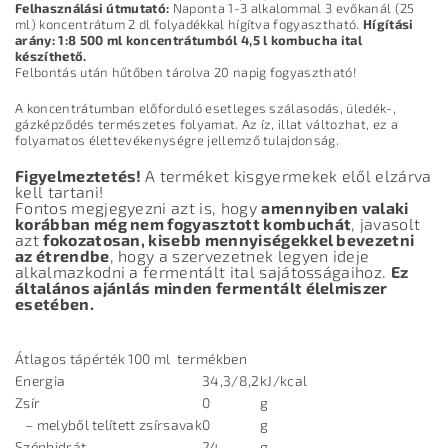
Felhasználási útmutató:
Naponta 1-3 alkalommal 3 evőkanál (25
ml) koncentrátum 2 dl folyadékkal hígítva fogyasztható.
Hígítási
arány: 1:8 500 ml koncentrátumból 4,5 l kombucha ital
készíthető.
Felbontás után hűtőben tárolva 20 napig fogyasztható!
A koncentrátumban előforduló esetleges szálasodás, üledék-,
gázképződés természetes folyamat. Az íz, illat változhat, ez a
folyamatos élettevékenységre jellemző tulajdonság.
Figyelmeztetés!
A terméket kisgyermekek elől elzárva
kell tartani!
Fontos megjegyezni azt is, hogy
amennyiben valaki
korábban még nem fogyasztott kombuchát
, javasolt
azt
fokozatosan, kisebb mennyiségekkel bevezetni
az étrendbe
, hogy a szervezetnek legyen ideje
alkalmazkodni a fermentált ital sajátosságaihoz.
Ez
általános ajánlás minden fermentált élelmiszer
esetében.
Átlagos tápérték 100 ml termékben
Energia
34,3/8,2
kJ/kcal
Zsír
0
g
– melyből telített zsírsavak
0
g
Szénhidrát
24
g