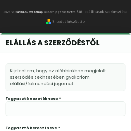
Süti beállítások szerkesztése
2026 ©
Platan.hu webshop
, minden jog fenntartva.
Shoptet készítette
ELÁLLÁS A SZERZŐDÉSTŐL
Kijelentem, hogy az alábbiakban megjelölt
szerződés tekintetében gyakorlom
elállási/felmondási jogomat
Fogyasztó vezetékneve *
Fogyasztó keresztneve *