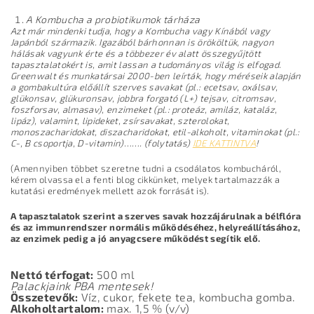
A Kombucha a probiotikumok tárháza
Azt már mindenki tudja, hogy a Kombucha vagy Kínából vagy
Japánból származik. Igazából bárhonnan is örököltük, nagyon
hálásak vagyunk érte és a többezer év alatt összegyűjtött
tapasztalatokért is, amit lassan a tudományos világ is elfogad.
Greenwalt és munkatársai 2000-ben leírták, hogy méréseik alapján
a gombakultúra előállít szerves savakat (pl.: ecetsav, oxálsav,
glükonsav, glükuronsav, jobbra forgató (L+) tejsav, citromsav,
foszforsav, almasav), enzimeket (pl.: proteáz, amiláz, kataláz,
lipáz), valamint, lipideket, zsírsavakat, szterolokat,
monoszacharidokat, diszacharidokat, etil-alkoholt, vitaminokat (pl.:
C-, B csoportja, D-vitamin)……. (folytatás)
IDE KATTINTVA
!
(Amennyiben többet szeretne tudni a csodálatos kombucháról,
kérem olvassa el a fenti blog cikkünket, melyek tartalmazzák a
kutatási eredmények mellett azok forrását is).
A tapasztalatok szerint a szerves savak hozzájárulnak a bélflóra
és az immunrendszer normális működéséhez, helyreállításához,
az enzimek pedig a jó anyagcsere működést segítik elő.
Nettó térfogat:
500 ml
Palackjaink PBA mentesek!
Összetevők:
Víz, cukor, fekete tea, kombucha gomba.
Alkoholtartalom:
max. 1,5 % (v/v)