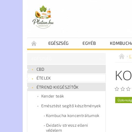
EGÉSZSÉG
EGYÉB
KOMBUCH
E
EGÉSZSÉG
KO
CBD
ÉTELEK
ÉTREND KIEGÉSZÍTŐK
Kender teák
Újdonság
Emésztést segítő készítmények
Kombucha koncentrátumok
Oxidatív stressz elleni
védelem