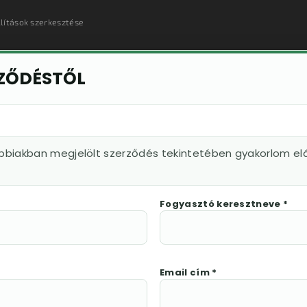
llítások szerkesztése
RZŐDÉSTŐL
ábbiakban megjelölt szerződés tekintetében gyakorlom elá
Fogyasztó keresztneve *
Email cím *