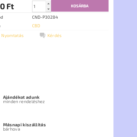
0 Ft
ód
CND-P30284
a
CBD
Nyomtatás
Kérdés
Ajándékot adunk
minden rendeléshez
Másnapi kiszállítás
bárhova