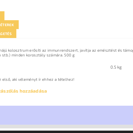
ÉTEREK
LGETÉS
májú kolosztrum erősíti az immunrendszert, javítja az emésztést és támoga
n stb.) minden korosztály számára. 500 g
0.5 kg
 első, aki véleményt ír ehhez a tételhez!
zászólás hozzáadása