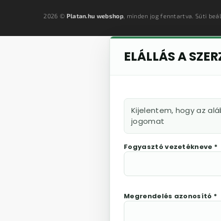
2026 ©
Platan.hu webshop
, minden jog fenntartva.
Süti beá
ELÁLLÁS A SZE
Kijelentem, hogy az al
jogomat
Fogyasztó vezetékneve *
Megrendelés azonosító *