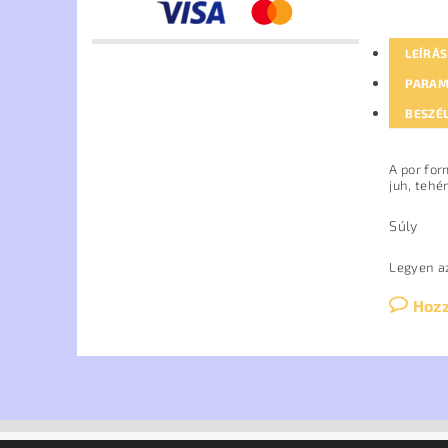
LEÍRÁS
PARAM
BESZÉ
A por for
juh, tehé
Súly
Legyen az
Hoz