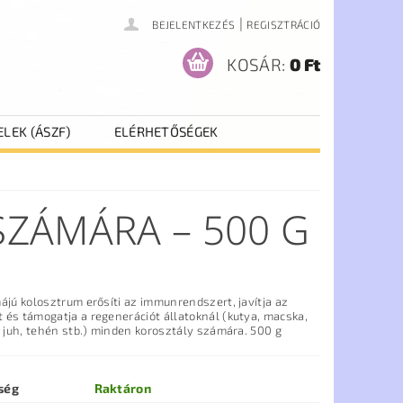
|
BEJELENTKEZÉS
REGISZTRÁCIÓ
KOSÁR:
0 Ft
ELEK (ÁSZF)
ELÉRHETŐSÉGEK
ZÁMÁRA – 500 G
ájú kolosztrum erősíti az immunrendszert, javítja az
 és támogatja a regenerációt állatoknál (kutya, macska,
, juh, tehén stb.) minden korosztály számára. 500 g
ség
Raktáron