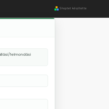
Shoptet készítette
llási/felmondási