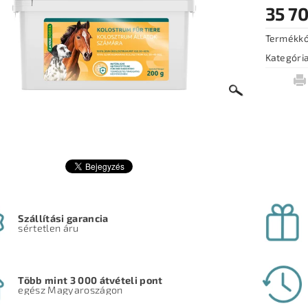
35 70
Termékk
Kategóri
Szállítási garancia
sértetlen áru
Több mint 3 000 átvételi pont
egész Magyaroszágon