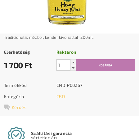
Tradicionális mézbor, kender kivonattal, 200ml.
Elérhetőség
Raktáron
1 700 Ft
Termékkód
CND-P00267
Kategória
CBD
Kérdés
Szállítási garancia
sértetlen áru