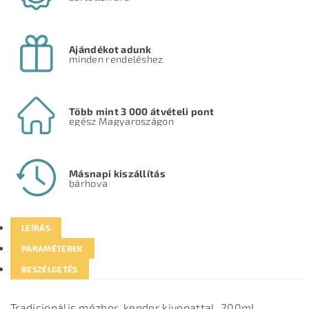
Ajándékot adunk
minden rendeléshez
Több mint 3 000 átvételi pont
egész Magyaroszágon
Másnapi kiszállítás
bárhova
LEÍRÁS
PARAMÉTEREK
BESZÉLGETÉS
Tradicionális mézbor, kender kivonattal, 200ml.