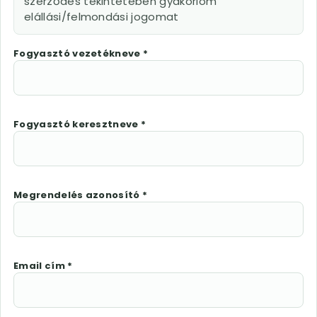
szerződés tekintetében gyakorlom
elállási/felmondási jogomat
Fogyasztó vezetékneve *
Fogyasztó keresztneve *
Megrendelés azonosító *
Email cím *