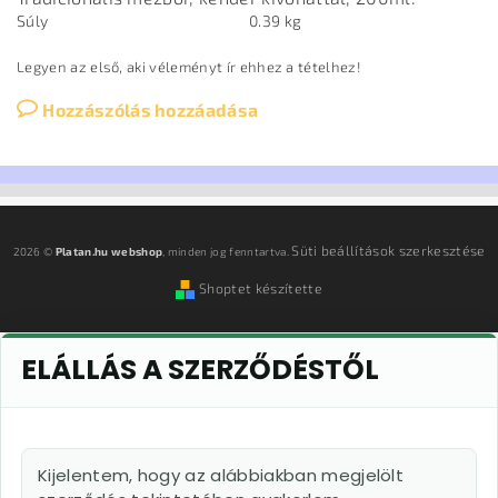
Súly
0.39 kg
Legyen az első, aki véleményt ír ehhez a tételhez!
Hozzászólás hozzáadása
Süti beállítások szerkesztése
2026 ©
Platan.hu webshop
, minden jog fenntartva.
Shoptet készítette
ELÁLLÁS A SZERZŐDÉSTŐL
Kijelentem, hogy az alábbiakban megjelölt