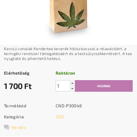
Karcsú vonalak Kendertea keverék hibiszkusszal a relaxációért, a
keringési rendszer támogatásáért és a testsúlycsökkentésért. A tea
nyugtató és pihentető hatású.
Elérhetőség
Raktáron
1 700 Ft
Termékkód
CND-P30048
Kategória
CBD
Kérdés