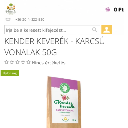
0 Ft
+36-20-4-222-820
KENDER KEVERÉK - KARCSÚ
VONALAK 50G
Nincs értékelés
Újdonság