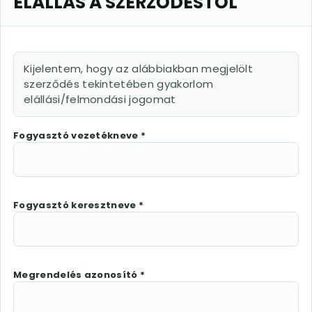
ELÁLLÁS A SZERZŐDÉSTŐL
Kijelentem, hogy az alábbiakban megjelölt
szerződés tekintetében gyakorlom
elállási/felmondási jogomat
Fogyasztó vezetékneve *
Fogyasztó keresztneve *
Megrendelés azonosító *