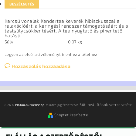
BESZÉLGETÉS
Karcsú vonalak Kendertea keverék hibiszkusszal a
relaxációért, a keringési rendszer támogatásáért és a
testsúlycsökkentésért. A tea nyugtató és pihentető
hatású.
Súly
0.07 kg
Legyen az első, aki véleményt ír ehhez a tételhez!
Hozzászólás hozzáadása
Süti beállítások szerkesztése
2026 ©
Platan.hu webshop
, minden jog fenntartva.
Shoptet készítette