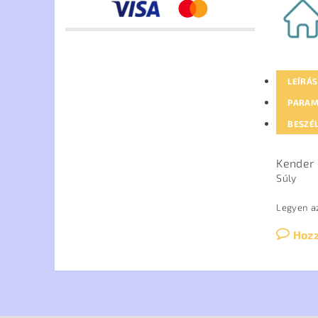
LEÍRÁS
PARAM
BESZÉ
Kender 
Súly
Legyen az
Hoz