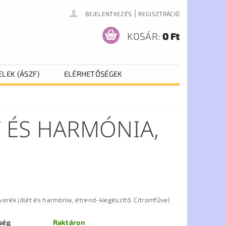
|
BEJELENTKEZÉS
REGISZTRÁCIÓ
KOSÁR:
0 Ft
ELEK (ÁSZF)
ELÉRHETŐSÉGEK
T ÉS HARMÓNIA,
erék jólét és harmónia, étrend-kiegészítő. Citromfűvel
ség
Raktáron