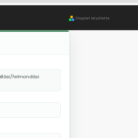
Shoptet készítette
llási/felmondási