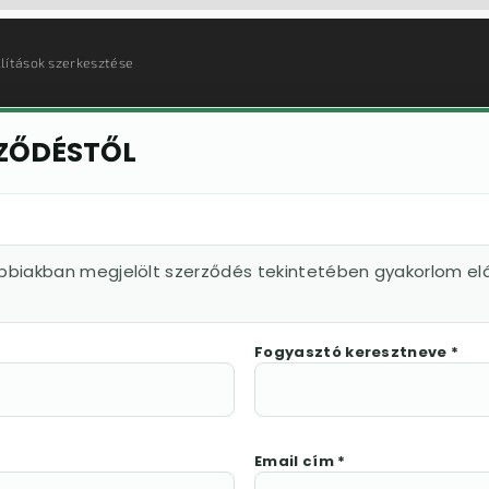
llítások szerkesztése
RZŐDÉSTŐL
ábbiakban megjelölt szerződés tekintetében gyakorlom elá
Fogyasztó keresztneve *
Email cím *