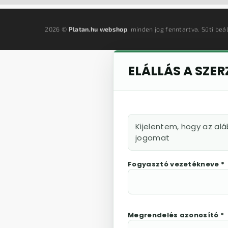
2026 ©
Platan.hu webshop
, minden jog fenntartva.
Süti beá
ELÁLLÁS A SZE
Kijelentem, hogy az al
jogomat
Fogyasztó vezetékneve *
Megrendelés azonosító *