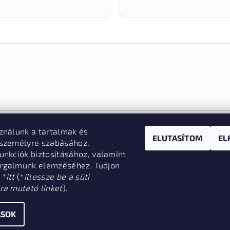
ználunk a tartalmak és
ELUTASÍTOM
EL
e" megnyomásával Ön elektronikus úton elállási nyilatkozat
 személyre szabásához,
ogadja az elállási funkcióval kapcsolatban az
adatkezelé
unkciók biztosításához, valamint
rgalmunk elemzéséhez. Tudjon
 *
itt
(*
illessze be a süti
ra mutató linket
).
SE
ÁSOK