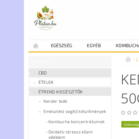
EGÉSZSÉG
EGYÉB
KOMBUCH
E
EGÉSZSÉG
KE
CBD
ÉTELEK
50
ÉTREND KIEGÉSZÍTŐK
Kender teák
Emésztést segítő készítmények
Kombucha koncentrátumok
Újdonság
Oxidatív stressz elleni
védelem