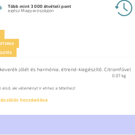
Több mint 3 000 átvételi pont
egész Magyaroszágon
ÉTEREK
LGETÉS
keverék jólét és harmónia, étrend-kiegészítő. Citromfűvel
0.07 kg
 első, aki véleményt ír ehhez a tételhez!
zászólás hozzáadása