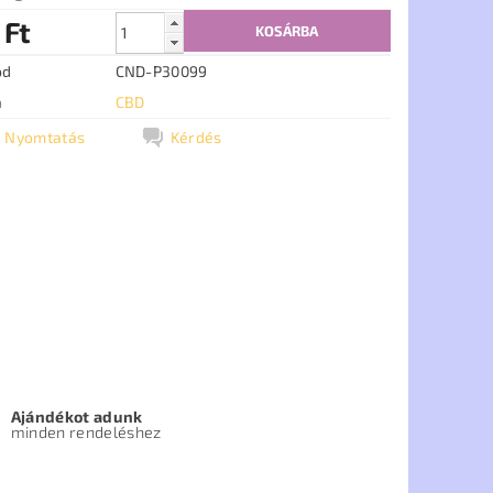
 Ft
ód
CND-P30099
a
CBD
Nyomtatás
Kérdés
Ajándékot adunk
minden rendeléshez