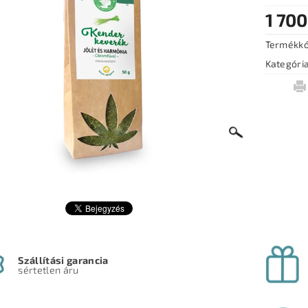
1 700
Termékk
Kategóri
Szállítási garancia
sértetlen áru