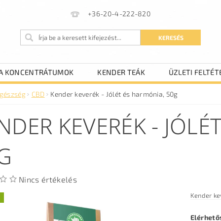
+36-20-4-222-820
A KONCENTRÁTUMOK
KENDER TEÁK
ÜZLETI FELTÉT
gészség
CBD
Kender keverék - Jólét és harmónia, 50g
NDER KEVERÉK - JÓLÉ
G
Nincs értékelés
Kender kev
Elérhető