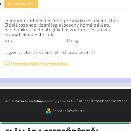
BESZÉLGETÉS
Finomra őrölt kender fehérje kakakó és banán ízben.
Előállításához kizárólag alacsony hőmérsékletű
mechanikus technológiák használtunk és stevia
kivonattal édesítettük.
Súly
0.13 kg
Legyen az első, aki véleményt ír ehhez a tételhez!
Hozzászólás hozzáadása
Süti beállítások szerkesztése
2026 ©
Platan.hu webshop
, minden jog fenntartva.
Shoptet készítette