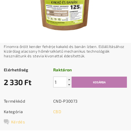
Finomra őrölt kender fehérje kakakó és banán ízben. Előállításához
kizárólag alacsony hőmérsékletű mechanikus technológiák
használtunk és stevia kivonattal édesítettük.
Elérhetőség
Raktáron
2 330 Ft
Termékkód
CND-P30073
Kategória
CBD
Kérdés