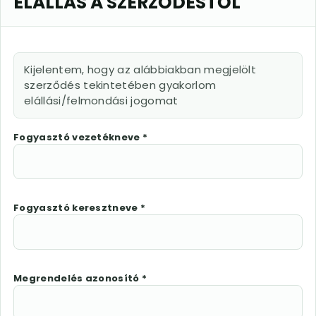
ELÁLLÁS A SZERZŐDÉSTŐL
Kijelentem, hogy az alábbiakban megjelölt
szerződés tekintetében gyakorlom
elállási/felmondási jogomat
Fogyasztó vezetékneve *
Fogyasztó keresztneve *
Megrendelés azonosító *