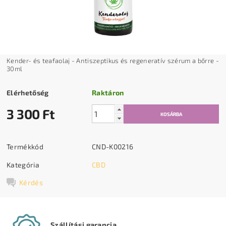
Kender- és teafaolaj - Antiszeptikus és regeneratív szérum a bőrre -
30ml
Elérhetőség
Raktáron
3 300 Ft
Termékkód
CND-K00216
Kategória
CBD
Kérdés
Szállítási garancia