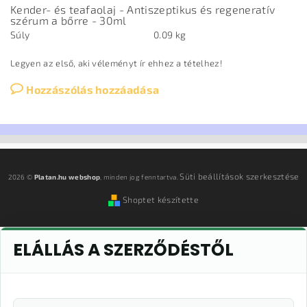
Kender- és teafaolaj - Antiszeptikus és regeneratív
szérum a bőrre - 30ml
Súly
0.09 kg
Legyen az első, aki véleményt ír ehhez a tételhez!
Hozzászólás hozzáadása
Süti beállítások szerkesztése
2026 ©
Platan.hu webshop
, minden jog fenntartva.
Shoptet készítette
ELÁLLÁS A SZERZŐDÉSTŐL