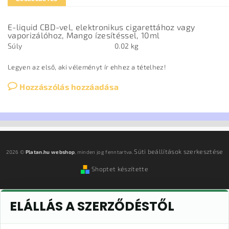
E-liquid CBD-vel, elektronikus cigarettához vagy
vaporizálóhoz, Mango ízesítéssel, 10ml
Súly
0.02 kg
Legyen az első, aki véleményt ír ehhez a tételhez!
Hozzászólás hozzáadása
Süti beállítások szerkesztése
2026 ©
Platan.hu webshop
, minden jog fenntartva.
Shoptet készítette
ELÁLLÁS A SZERZŐDÉSTŐL