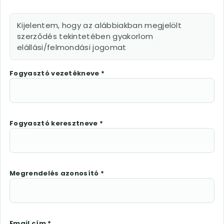
Kijelentem, hogy az alábbiakban megjelölt
szerződés tekintetében gyakorlom
elállási/felmondási jogomat
Fogyasztó vezetékneve *
Fogyasztó keresztneve *
Megrendelés azonosító *
Email cím *