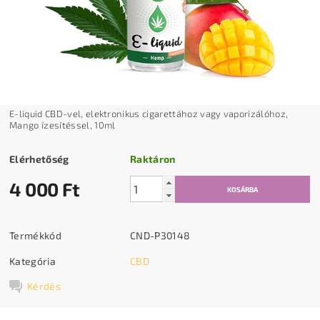
E-liquid CBD-vel, elektronikus cigarettához vagy vaporizálóhoz,
Mango ízesítéssel, 10ml
Elérhetőség
Raktáron
4 000 Ft
Termékkód
CND-P30148
Kategória
CBD
Kérdés