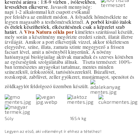
keverési aránya : 1:8-9 vízben , ivólevekben,
levesekben elkeverve.
Javasolt mennyiség:
napi 1-2 alkalommal két csapott evőkanál
por feloldva az említett módon.
A folyadék hőmérséklete ne
legyen magasabb a testhőmérsékletnél.
A porból kiváló italok
és ételek készíthetőek, elkészítésének csak a képzelet szab
Viva Natura cékla por
határt.
A
kíméletes szárítással készült,
mely során a készítmény megőrizte eredeti színét, illatát illetve
ízvilágát.
Amikor a port elkeverjük vízzel, akkor töké­letesen
elegyedve, színe, illata, zamata szinte megegyező a frissen
facsart lével, amit a növényből kinye­rünk. A növény
hatóanyagai biológiailag aktívak maradtak és szerves kötésben
az egész­ségünk szolgálatába állnak.
Tiszta természet: 100%-
ban természetes anyagokat tartalmaz, mentes minden
színezéktől, ízfokozótól, tartósítószerektől.
Búzafüvet,
rozskorpát, zabfüvet, zeller gyökeret, mustármagot, spenótot és
zöldkagylót feldolgozó üzemben készült.
Súly
165.4 kg
Legyen az első, aki véleményt ír ehhez a tételhez!