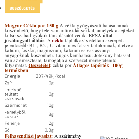
BESZÉLGETÉS
Magyar Cékla por 150 g
A cékla gyógyászati hatása annak
köszönhető, hogy tele van antioxidánsokkal, amelyek a sejteket
EFSA
által
külső szabad-gyökök támadásától védik.
jóváhagyott állítás
cékla
: A
táplálkozás-élettani szerepét a
jelentősebb B1-, B2-, C-vitamin és folsav-tartalomnak, illetve a
kálium, foszfor, magnézium, kalcium és vas ásványi
anyagoknak köszönheti. Lúgos kémhatású. Jótékony hatással
van az emésztésre, támogatja a szervezet méregtelenítő
Összetétel
Átlagos tápérték 100g
folyamatát.
:
cékla por
termékben
Energia
207/49
kj/kcal
Zsír
0
g
-melyből
telített
0
g
zsírsavak
Szénhidrát
10
g
-amelyből
8
g
cukrok
Fehérje
2
g
Só
0,8
g
Felhasználási javaslat
:
A szárítmány