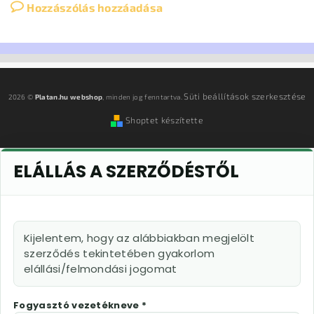
Hozzászólás hozzáadása
Süti beállítások szerkesztése
2026 ©
Platan.hu webshop
, minden jog fenntartva.
Shoptet készítette
ELÁLLÁS A SZERZŐDÉSTŐL
Kijelentem, hogy az alábbiakban megjelölt
szerződés tekintetében gyakorlom
elállási/felmondási jogomat
Fogyasztó vezetékneve *