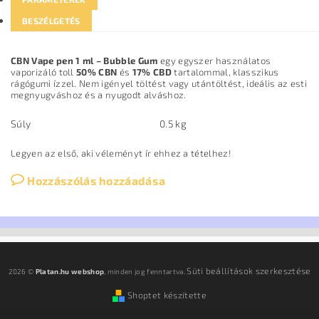
BESZÉLGETÉS
CBN Vape pen 1 ml – Bubble Gum
egy egyszer használatos
vaporizáló toll
50% CBN
és
17% CBD
tartalommal, klasszikus
rágógumi ízzel. Nem igényel töltést vagy utántöltést, ideális az esti
megnyugváshoz és a nyugodt alváshoz.
Súly
0.5 kg
Legyen az első, aki véleményt ír ehhez a tételhez!
Hozzászólás hozzáadása
Süti beállítások szerkesztése
2026 ©
Platan.hu webshop
, minden jog fenntartva.
Shoptet készítette