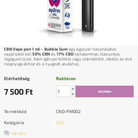
CBN Vape pen 1 ml – Bubble Gum
egy egyszer használatos
vaporizáló toll
50% CBN
és
17% CBD
tartalommal, klasszikus
rágógumi ízzel. Nem igényel töltést vagy utántöltést, ideális az esti
megnyugváshoz és a nyugodt alváshoz.
Elérhetőség
Raktáron
7 500 Ft
Termékkód
CND-PM002
Kategória
CBD
Kérdés