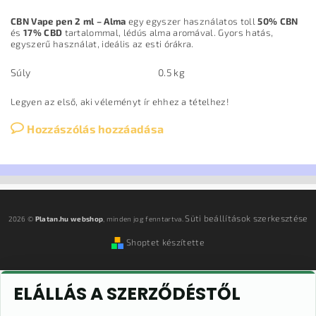
CBN Vape pen 2 ml – Alma
egy egyszer használatos toll
50% CBN
és
17% CBD
tartalommal, lédús alma aromával. Gyors hatás,
egyszerű használat, ideális az esti órákra.
Súly
0.5 kg
Legyen az első, aki véleményt ír ehhez a tételhez!
Hozzászólás hozzáadása
Süti beállítások szerkesztése
2026 ©
Platan.hu webshop
, minden jog fenntartva.
Shoptet készítette
ELÁLLÁS A SZERZŐDÉSTŐL