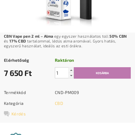
CBN Vape pen 2 ml – Alma
egy egyszer használatos toll
50% CBN
és
17% CBD
tartalommal, lédús alma aromával. Gyors hatás,
egyszerű használat, ideális az esti órákra.
Elérhetőség
Raktáron
7 650 Ft
Termékkód
CND-PM009
Kategória
CBD
Kérdés