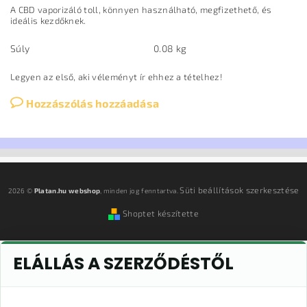
A CBD vaporizáló toll, könnyen használható, megfizethető, és
ideális kezdőknek.
Súly
0.08 kg
Legyen az első, aki véleményt ír ehhez a tételhez!
Hozzászólás hozzáadása
Süti beállítások szerkesztése
2026 ©
Platan.hu webshop
, minden jog fenntartva.
Shoptet készítette
ELÁLLÁS A SZERZŐDÉSTŐL