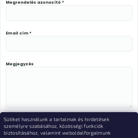
Megrendelés azonosító *
Email cím *
Megjegyzés
Sütiket használunk a tartalmak és hirdetések
Az "Elállás megerősítése" megnyomásával Ön
személyre szabásához, közösségi funkciók
elektronikus úton elállási nyilatkozatot tesz és
biztosításához, valamint weboldalforgalmunk
nyilatkozik, hogy megismerte és elfogadja az