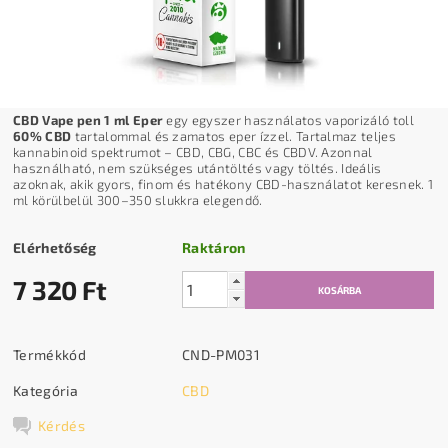
CBD Vape pen 1 ml Eper
egy egyszer használatos vaporizáló toll
60% CBD
tartalommal és zamatos eper ízzel. Tartalmaz teljes
kannabinoid spektrumot – CBD, CBG, CBC és CBDV. Azonnal
használható, nem szükséges utántöltés vagy töltés. Ideális
azoknak, akik gyors, finom és hatékony CBD-használatot keresnek. 1
ml körülbelül 300–350 slukkra elegendő.
Elérhetőség
Raktáron
7 320 Ft
Termékkód
CND-PM031
Kategória
CBD
Kérdés