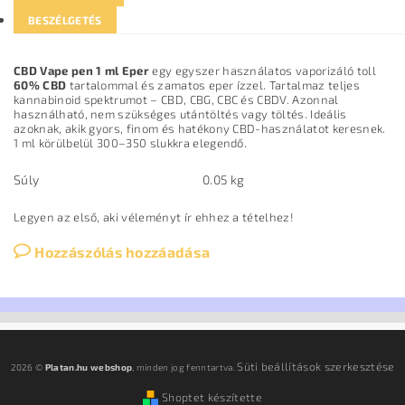
BESZÉLGETÉS
CBD Vape pen 1 ml Eper
egy egyszer használatos vaporizáló toll
60% CBD
tartalommal és zamatos eper ízzel. Tartalmaz teljes
kannabinoid spektrumot – CBD, CBG, CBC és CBDV. Azonnal
használható, nem szükséges utántöltés vagy töltés. Ideális
azoknak, akik gyors, finom és hatékony CBD-használatot keresnek.
1 ml körülbelül 300–350 slukkra elegendő.
Súly
0.05 kg
Legyen az első, aki véleményt ír ehhez a tételhez!
Hozzászólás hozzáadása
Süti beállítások szerkesztése
2026 ©
Platan.hu webshop
, minden jog fenntartva.
Shoptet készítette