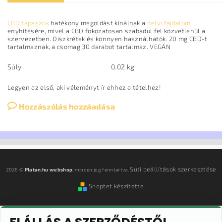
CBD tapaszok
hatékony megoldást kínálnak a
helyi fájdalom
enyhítésére, mivel a CBD fokozatosan szabadul fel közvetlenül a
szervezetben. Diszkrétek és könnyen használhatók. 20 mg CBD-t
tartalmaznak, a csomag 30 darabot tartalmaz. VEGÁN
Súly
0.02 kg
Legyen az első, aki véleményt ír ehhez a tételhez!
Hozzászólás hozzáadása
Süti beállítások szerkesztése
2026 ©
Platan.hu webshop
, minden jog fenntartva.
Shoptet készítette