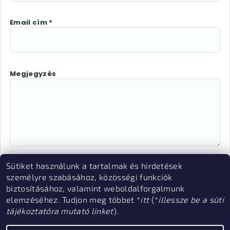
Email cím *
Megjegyzés
Sütiket használunk a tartalmak és hirdetések
Az "Elállás megerősítése" megnyomásával Ön
személyre szabásához, közösségi funkciók
elektronikus úton elállási nyilatkozatot tesz és
biztosításához, valamint weboldalforgalmunk
nyilatkozik, hogy megismerte és elfogadja az
elemzéséhez. Tudjon meg többet *
itt
(*
illessze be a süti
elállási funkcióval kapcsolatban az
adatkezelési
tájékoztatóra mutató linket
).
írtakat.
tájékoztatóban