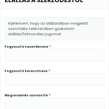
ELÁLLÁS A SZERZŐDÉSTŐL
Kijelentem, hogy az alábbiakban megjelölt
szerződés tekintetében gyakorlom
elállási/felmondási jogomat
Fogyasztó vezetékneve *
Fogyasztó keresztneve *
Megrendelés azonosító *