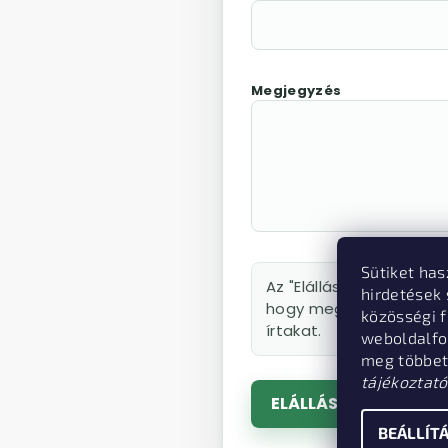
Megjegyzés
Sütiket has
Az "Elállás megerősítés
hirdetések
hogy megismerte és elf
közösségi f
írtakat.
weboldalfo
meg többet
tájékoztató
ELÁLLÁS MEGERŐSÍTÉ
BEÁLLÍT