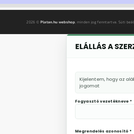
2026 ©
Platan.hu webshop
, minden jog fenntartva.
Süti beá
ELÁLLÁS A SZE
Kijelentem, hogy az al
jogomat
Fogyasztó vezetékneve *
Megrendelés azonosító *