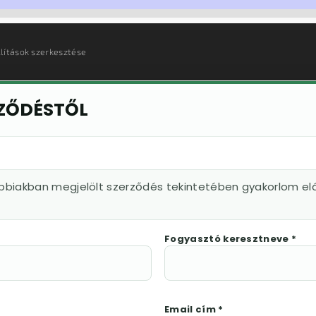
llítások szerkesztése
RZŐDÉSTŐL
ábbiakban megjelölt szerződés tekintetében gyakorlom elá
Fogyasztó keresztneve *
Email cím *