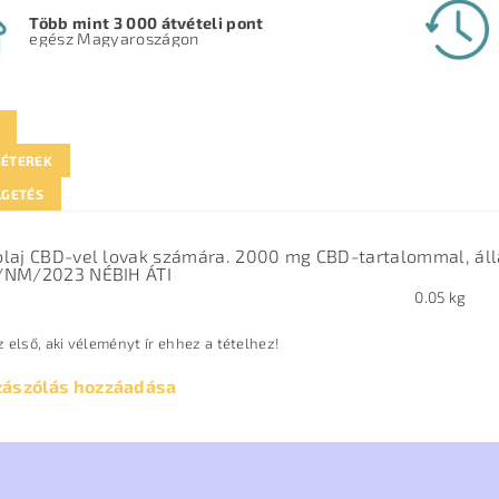
Több mint 3 000 átvételi pont
egész Magyaroszágon
ÉTEREK
LGETÉS
laj CBD-vel lovak számára. 2000 mg CBD-tartalommal, áll
/NM/2023 NÉBIH ÁTI
0.05 kg
 első, aki véleményt ír ehhez a tételhez!
zászólás hozzáadása