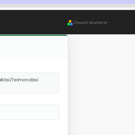
Shoptet készítette
llási/felmondási