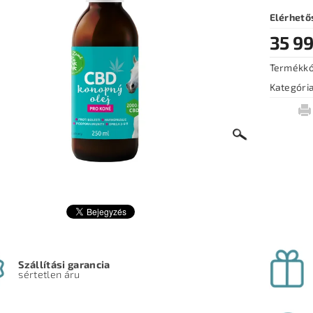
Elérhető
35 99
Termékk
Kategóri
Szállítási garancia
sértetlen áru