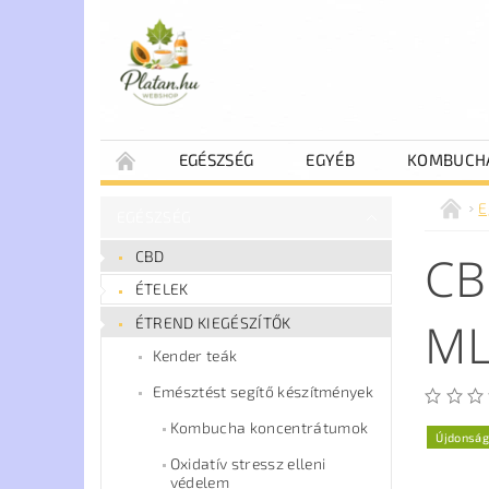
EGÉSZSÉG
EGYÉB
KOMBUCH
E
EGÉSZSÉG
CB
CBD
ÉTELEK
M
ÉTREND KIEGÉSZÍTŐK
Kender teák
Emésztést segítő készítmények
Kombucha koncentrátumok
Újdonság
Oxidatív stressz elleni
védelem