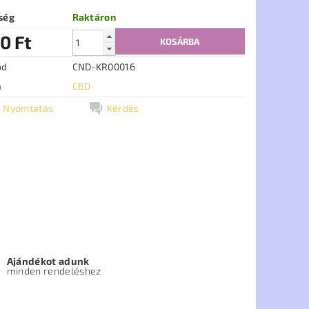
ség
Raktáron
0 Ft
ód
CND-KR00016
a
CBD
Nyomtatás
Kérdés
Ajándékot adunk
minden rendeléshez