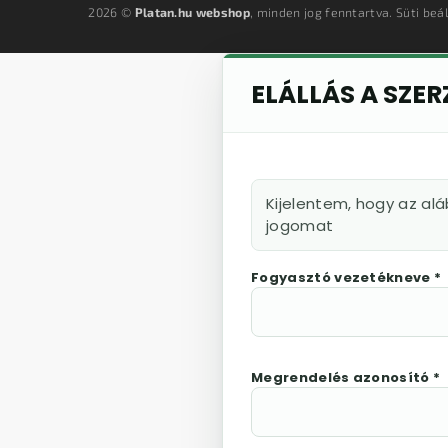
2026 ©
Platan.hu webshop
, minden jog fenntartva.
Süti beá
ELÁLLÁS A SZE
Kijelentem, hogy az al
jogomat
Fogyasztó vezetékneve *
Megrendelés azonosító *