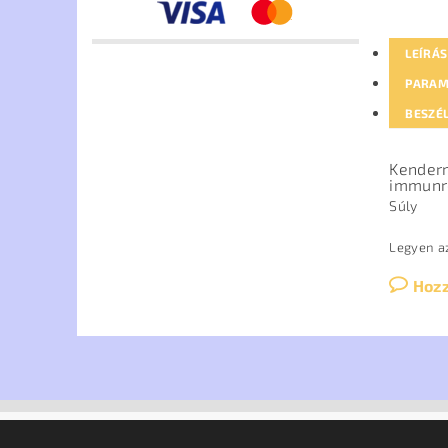
LEÍRÁS
PARAM
BESZÉ
Kenderm
immunre
Súly
Legyen az
Hoz