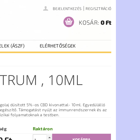
|
BEJELENTKEZÉS
REGISZTRÁCIÓ
KOSÁR:
0 Ft
ELEK (ÁSZF)
ELÉRHETŐSÉGEK
CTRUM , 10ML
olaj dúsított 5%-os CBD kivonattal- 10ml. Egyedülálló
kiegészítő. Támogatást nyújt az immunrendszernek és az
izikai folyamatoknak a testben.
ség
Raktáron
0 Ft