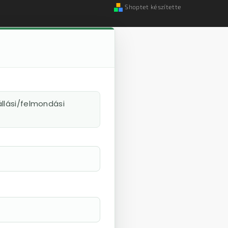
Shoptet készítette
llási/felmondási