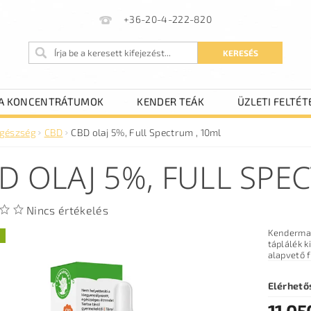
+36-20-4-222-820
A KONCENTRÁTUMOK
KENDER TEÁK
ÜZLETI FELTÉT
gészség
CBD
CBD olaj 5%, Full Spectrum , 10ml
D OLAJ 5%, FULL SPE
Nincs értékelés
Kendermag
táplálék 
alapvető f
Elérhető
11 05