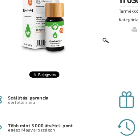
Termékk
Kategóri
Szállítási garancia
sértetlen áru
Több mint 3 000 átvételi pont
egész Magyaroszágon