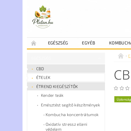
EGÉSZSÉG
EGYÉB
KOMBUCH
E
EGÉSZSÉG
CB
CBD
ÉTELEK
ÉTREND KIEGÉSZÍTŐK
Kender teák
Újdonság
Emésztést segítő készítmények
Kombucha koncentrátumok
Oxidatív stressz elleni
védelem