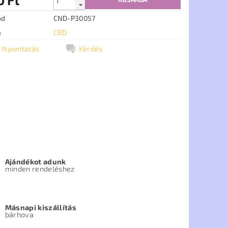
ód
CND-P30057
a
CBD
Nyomtatás
Kérdés
Ajándékot adunk
minden rendeléshez
Másnapi kiszállítás
bárhova