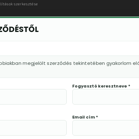
llítások szerkesztése
RZŐDÉSTŐL
ábbiakban megjelölt szerződés tekintetében gyakorlom elá
Fogyasztó keresztneve *
Email cím *