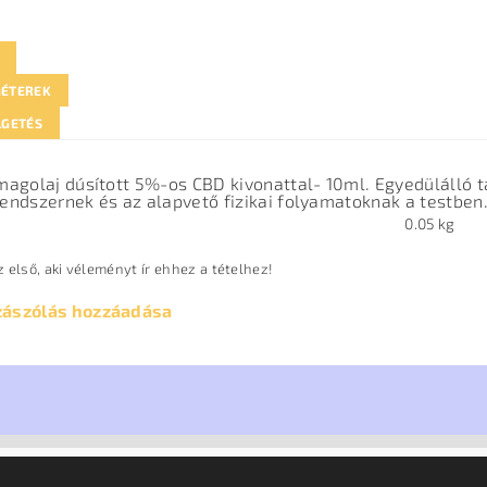
ÉTEREK
LGETÉS
agolaj dúsított 5%-os CBD kivonattal- 10ml. Egyedülálló t
ndszernek és az alapvető fizikai folyamatoknak a testben
0.05 kg
 első, aki véleményt ír ehhez a tételhez!
zászólás hozzáadása