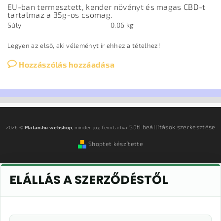
EU-ban termesztett, kender növényt és magas CBD-t
tartalmaz a 35g-os csomag.
Súly
0.06 kg
Legyen az első, aki véleményt ír ehhez a tételhez!
Hozzászólás hozzáadása
Süti beállítások szerkesztése
2026 ©
Platan.hu webshop
, minden jog fenntartva.
Shoptet készítette
ELÁLLÁS A SZERZŐDÉSTŐL