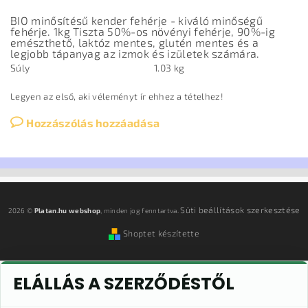
BIO minősítésű kender fehérje - kiváló minőségű
fehérje. 1kg Tiszta 50%-os növényi fehérje, 90%-ig
emészthető, laktóz mentes, glutén mentes és a
legjobb tápanyag az izmok és izületek számára.
Súly
1.03 kg
Legyen az első, aki véleményt ír ehhez a tételhez!
Hozzászólás hozzáadása
Süti beállítások szerkesztése
2026 ©
Platan.hu webshop
, minden jog fenntartva.
Shoptet készítette
ELÁLLÁS A SZERZŐDÉSTŐL